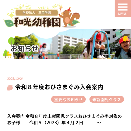
togg
navi
お知らせ
2025/12/24
令和８年度おひさまぐみ入会案内
重要なお知らせ
未就園児クラス
入会案内 令和８年度未就園児クラスおひさまぐみ🌟対象の
お子様 令和５（2023）年４月２日 ～