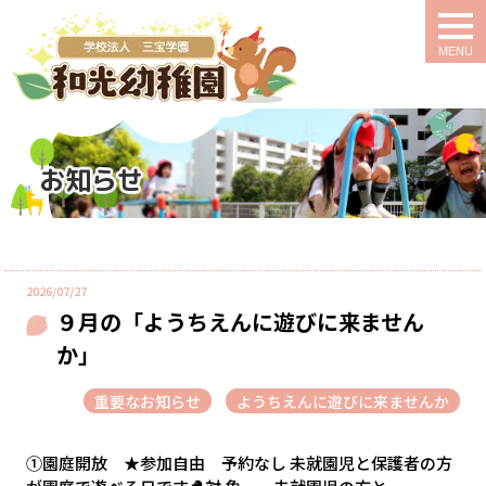
togg
navi
お知らせ
2026/07/27
９月の「ようちえんに遊びに来ません
か」
重要なお知らせ
ようちえんに遊びに来ませんか
①園庭開放 ★参加自由 予約なし 未就園児と保護者の方