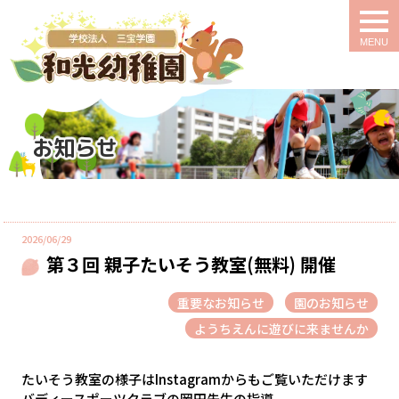
togg
navi
お知らせ
2026/06/29
第３回 親子たいそう教室(無料) 開催
重要なお知らせ
園のお知らせ
ようちえんに遊びに来ませんか
たいそう教室の様子はInstagramからもご覧いただけます
バディースポーツクラブの岡田先生の指導